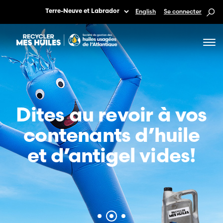
English
Se connecter
Dites au revoir à vos
3 millions de
Un sourire pour un
contenants d’huile
contenants
travail bien fait.
et d’antigel vides!
recyclés!