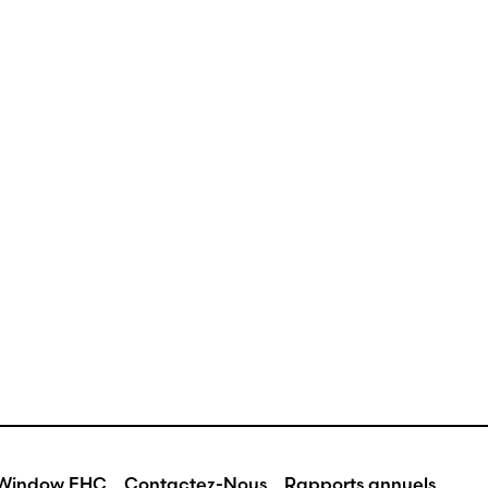
eWindow EHC
Contactez-Nous
Rapports annuels