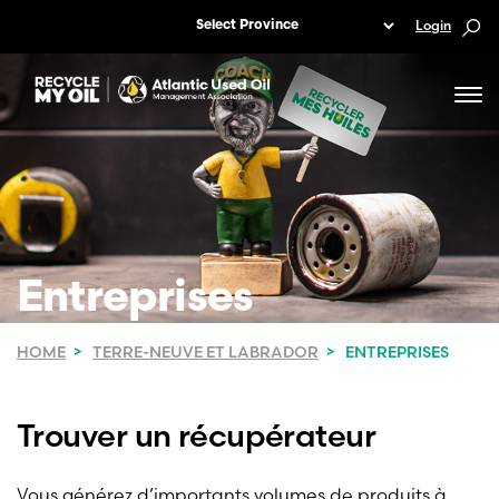
Login
Entreprises
HOME
TERRE-NEUVE ET LABRADOR
ENTREPRISES
Trouver un récupérateur
Vous générez d’importants volumes de produits à